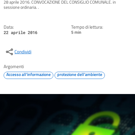
Dettagli della notizia
28 aprile 2016. CONVOCAZIONE DEL CONSIGLIO COMUNALE. in
sessione ordinaria. .
Data:
Tempo di lettura:
5 min
22 aprile 2016
Condividi
Argomenti
Accesso all'informazione
protezione dell'ambiente