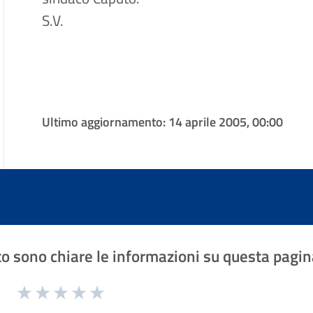
S.V.
Ultimo aggiornamento:
14 aprile 2005, 00:00
o sono chiare le informazioni su questa pagin
1 a 5 stelle la pagina
Valuta 1 stelle su 5
Valuta 2 stelle su 5
Valuta 3 stelle su 5
Valuta 4 stelle su 5
Valuta 5 stelle su 5