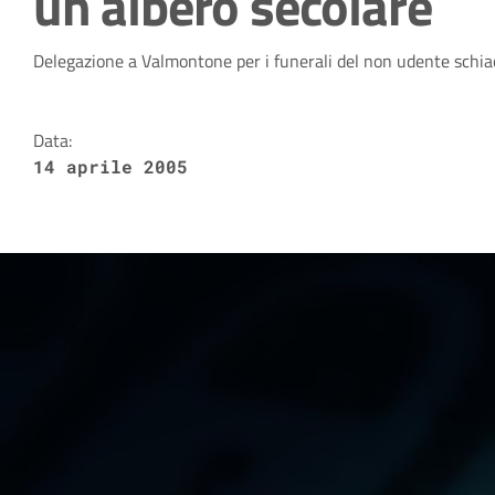
un albero secolare
Dettagli della notizia
Delegazione a Valmontone per i funerali del non udente schiac
Data:
14 aprile 2005