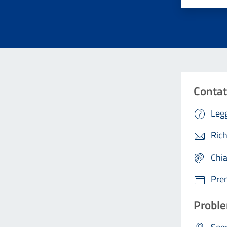
Contat
Legg
Rich
Chi
Pre
Proble