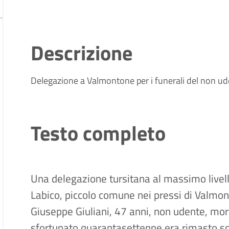
Descrizione
Delegazione a Valmontone per i funerali del non ude
Testo completo
Una delegazione tursitana al massimo livello
Labico, piccolo comune nei pressi di Valmont
Giuseppe Giuliani, 47 anni, non udente, morto
sfortunato quarantasettenne era rimasto sc