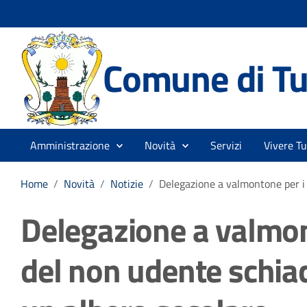
Comune di Tu
Amministrazione
Novità
Servizi
Vivere Tu
Home
/
Novità
/
Notizie
/
Delegazione a valmontone per i 
Delegazione a valmon
del non udente schiac