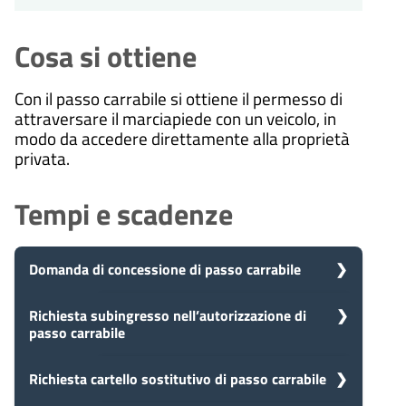
Cosa si ottiene
Con il passo carrabile si ottiene il permesso di
attraversare il marciapiede con un veicolo, in
modo da accedere direttamente alla proprietà
privata.
Tempi e scadenze
Domanda di concessione di passo carrabile
5
Richiesta subingresso nell’autorizzazione di
Presa in carico
passo carrabile
Dopo aver presentato la tua
giorni
richiesta, il comune avvia il
procedimento e prenderà in carico
5
Richiesta cartello sostitutivo di passo carrabile
Presa in carico
la tua domanda in 5 giorni.
Dopo aver presentato la tua