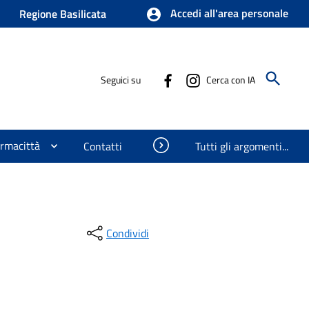
Accedi all'area personale
Regione Basilicata
Seguici su
Cerca con IA
ormacittà
Visualizza oggetti nascosti
Contatti
Tutti gli argomenti...
Condividi