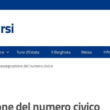
rsi
Inf
rsi
Tursi d'Estate
Il Borghista
Meteo
'assegnazione del numero civico
one del numero civico