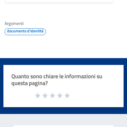
Argomenti
documento d'identità
Quanto sono chiare le informazioni su
questa pagina?
Valuta da 1 a 5 stelle la pagina
Valuta 1 stelle su 5
Valuta 2 stelle su 5
Valuta 3 stelle su 5
Valuta 4 stelle su 5
Valuta 5 stelle su 5