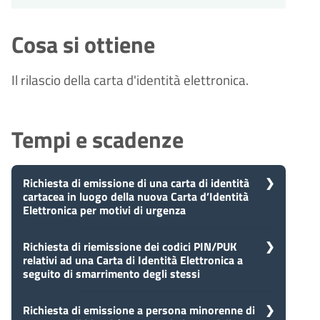
Cosa si ottiene
Il rilascio della carta d'identità elettronica.
Tempi e scadenze
Richiesta di emissione di una carta di identità
cartacea in luogo della nuova Carta d’Identità
Elettronica per motivi di urgenza
5
Richiesta di riemissione dei codici PIN/PUK
Presa in carico
relativi ad una Carta di Identità Elettronica a
Dopo aver presentato la tua
giorni
seguito di smarrimento degli stessi
richiesta, il comune avvia il
procedimento e prenderà in carico
la tua domanda in 5 giorni.
5
Richiesta di emissione a persona minorenne di
Presa in carico