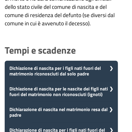
dello stato civile del comune di nascita e del
comune di residenza del defunto (se diversi dal
comune in cui è avvenuto il decesso).
Tempi e scadenze
Dichiazione di nascita per i figli nati fuori del
matrimonio riconosciuti dal solo padre
5
Dichiazione di nascita per le nascite dei figli nati
Presa in carico
fuori del matrimonio non riconosciuti (ignoti)
Dopo aver presentato la tua
giorni
richiesta, il comune avvia il
procedimento e prenderà in carico
5
Dichiarazione di nascita nel matrimonio resa dal
Presa in carico
la tua domanda in 5 giorni.
padre
Dopo aver presentato la tua
giorni
richiesta, il comune avvia il
procedimento e prenderà in carico
Dichiarazione di nascita per i figli nati fuori del
Presa in carico