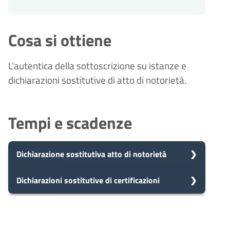
Cosa si ottiene
L’autentica della sottoscrizione su istanze e
dichiarazioni sostitutive di atto di notorietà.
Tempi e scadenze
Dichiarazione sostitutiva atto di notorietà
5
Dichiarazioni sostitutive di certificazioni
Presa in carico
Dopo aver presentato la tua
giorni
richiesta, il comune avvia il
5
Presa in carico
procedimento e prenderà in carico
Dopo aver presentato la tua
la tua domanda in 5 giorni.
giorni